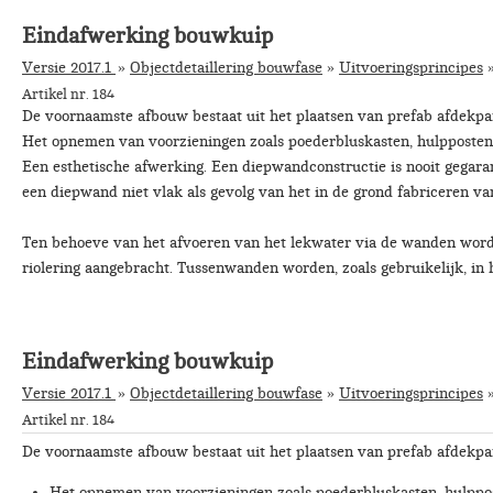
Eindafwerking bouwkuip
Versie 2017.1
Objectdetaillering bouwfase
»
Uitvoeringsprincipes
Artikel nr. 184
De voornaamste afbouw bestaat uit het plaatsen van prefab afdekpan
Het opnemen van voorzieningen zoals poederbluskasten, hulpposten,
Een esthetische afwerking. Een diepwandconstructie is nooit gegaran
een diepwand niet vlak als gevolg van het in de grond fabrice­ren v
Ten behoeve van het afvoeren van het lekwater via de wanden wordt
riolering aangebracht. Tussenwanden worden, zoals gebruikelijk, in 
Eindafwerking bouwkuip
Versie 2017.1
Objectdetaillering bouwfase
»
Uitvoeringsprincipes
Artikel nr. 184
De voornaamste afbouw bestaat uit het plaatsen van prefab afdekpan
Het opnemen van voorzieningen zoals poederbluskasten, hulppost