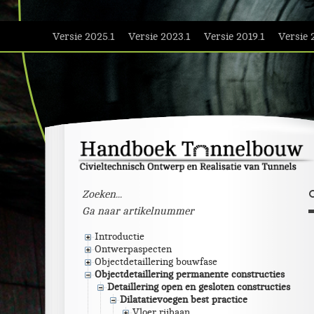
Versie 2025.1
Versie 2023.1
Versie 2019.1
Versie 
Introductie
Ontwerpaspecten
Objectdetaillering bouwfase
Objectdetaillering permanente constructies
Detaillering open en gesloten constructies
Dilatatievoegen best practice
Vloer rijbaan