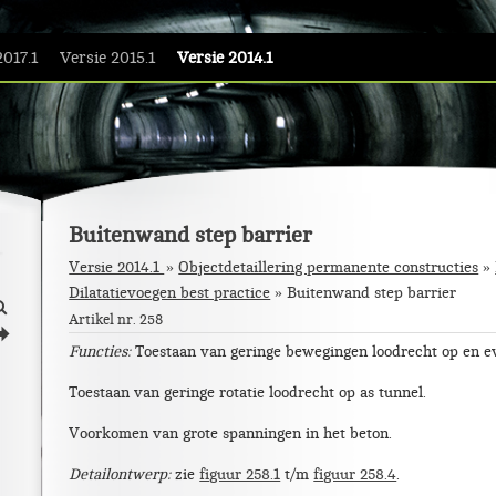
2017.1
Versie 2015.1
Versie 2014.1
Buitenwand step barrier
Versie 2014.1
Objectdetaillering permanente constructies
»
Dilatatievoegen best practice
»
Buitenwand step barrier
L
Artikel nr. 258
j
Functies:
Toestaan van geringe bewegingen loodrecht op en e
Toestaan van geringe rotatie loodrecht op as tunnel.
Voorkomen van grote spanningen in het beton.
Detailontwerp:
zie
figuur 258.1
t/m
figuur 258.4
.