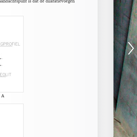
aandachtspunt is dat de dilatatievoegen
e A