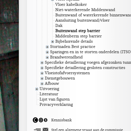
Vloer kabelkoker
Niet-waterkerende Middenwand
Buitenwand of waterkerende binnenwan
Aansluiting buitenwand/vloer
Dak
Buitenwand step barrier
Middenberm step barrier
Bijbehorende details
Stortnaden Best practice
Sparingen en in te storten onderdelen (ITSO’
Brandwerendheid
Specifieke detaillering voegen afgezonken tunn
Specifieke detaillering gesloten constructies
Vloeistofafvoersystemen
Dienstgebouwen
Afbouw
Uitvoering
Literatuur
Lijst van figuren
Privacyverklaring
Kennisbank
Stel een algemene vraag aan de commissie