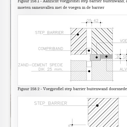
Figuur 258.1 - Aanzicht voegprofiel step barrier buitenwand; 
moeten samenvallen met de voegen in de barrier
Figuur 258.2 - Voegprofiel step barrier buitenwand doorsned