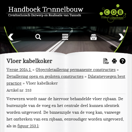
L
²
Vloer kabelkoker
Versie 2014.1
Objectdetaillering permanente constructies
»
Detaillering open en gesloten constructies
»
Dilatatievoegen best
practice
»
Vloer kabelkoker
Artikel nr. 253
Verwezen wordt naar de hiervoor behandelde vloer rijbaan. De
buitenzijde van de voeg en het centrale deel kunnen identiek
worden uitgevoerd. De binnenzijde van de voeg kan, vanwege
het ontbreken van een rijbaan, eenvoudiger worden uitgevoerd,
als in
figuur 253.1
: