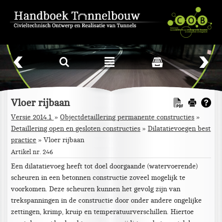
L
²
Vloer rijbaan
Versie 2014.1
Objectdetaillering permanente constructies
»
Detaillering open en gesloten constructies
»
Dilatatievoegen best
practice
»
Vloer rijbaan
Artikel nr. 246
Een dilatatievoeg heeft tot doel doorgaande (watervoerende)
scheuren in een betonnen constructie zoveel mogelijk te
voorkomen. Deze scheuren kunnen het gevolg zijn van
trekspanningen in de constructie door onder andere ongelijke
zettingen, krimp, kruip en temperatuurverschillen. Hiertoe