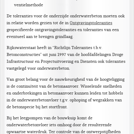
ventielmethode
De toleranties voor de onderzijde onderwaterbeton moeten ook
in relatie worden gezien tot de in
Ontgravingstoleranties
gespecifieerde ontgravingstoleranties en toleranties van een
eventueel aan te brengen grindlaag.
Rijkswaterstaat heeft in “Richtlijn Toleranties t.b.v.
Betonconstructies” uit juni 1997 van de hoofdafdelingen Droge
Infrastructuur en Projectuitvoering en Diensten ook toleranties
vastgelegd voor onderwaterbeton.
Van groot belang voor de nauwkeurigheid van de hoogteligging
is de continuïteit van de betonaanvoer. Wisselende snelheden
en onderbrekingen in betonaanvoer kunnen leiden tot hobbels
in de onderwaterbetonvloer t.g.v. ophoping of wegzakken van
de betonspecie bij het stortfront.
Bij het leegpompen van de bouwkuip komt de
onderwaterbetonvloer iets omhoog door de resulterende
opwaartse waterdruk. Ter controle van de ontwerpstijfheden