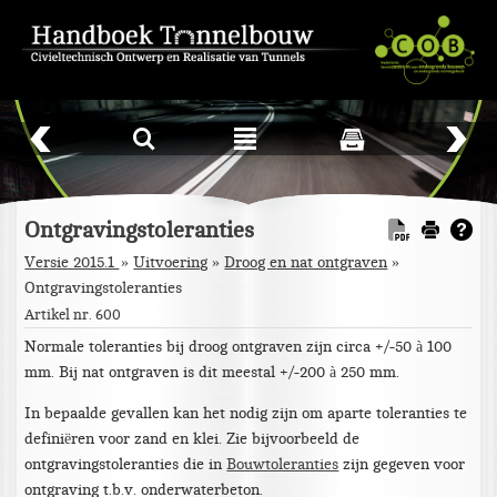
L
²
Ontgravingstoleranties
Versie 2015.1
Uitvoering
»
Droog en nat ontgraven
»
Ontgravingstoleranties
Artikel nr. 600
Normale toleranties bij droog ontgraven zijn circa +/-50 à 100
mm. Bij nat ontgraven is dit meestal +/-200 à 250 mm.
In bepaalde gevallen kan het nodig zijn om aparte toleranties te
definiëren voor zand en klei. Zie bijvoorbeeld de
ontgravingstoleranties die in
Bouwtoleranties
zijn gegeven voor
ontgraving t.b.v. onderwaterbeton.