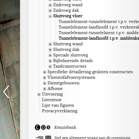
Zinkvoeg wand
Zinkvoeg dak
Sluitvoeg vloer
Tunnelelement-tunnelelement t.p.v. verk
Tunnelelement-landhoofd t.p.v. verkeers
Tunnelelement-tunnelelment t.p.v. midd
Tunnelelement-landhoofd t.p.v. middenk
Sluitvoeg wand
Sluitvoeg dak
Speciale sluitvoeg
Bijbehorende details
Tandconstructies
Specifieke detaillering gesloten constructies
Vloeistofafvoersystemen
Dienstgebouwen
Afbouw
Uitvoering
Literatuur
Lijst van figuren
Privacyverklaring
Kennisbank
Stel een algemene vraag aan de commissie