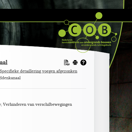
aal
Specifieke detaillering voegen afgezonken
iddenkanaal
se; Verhinderen van verschilbewegingen