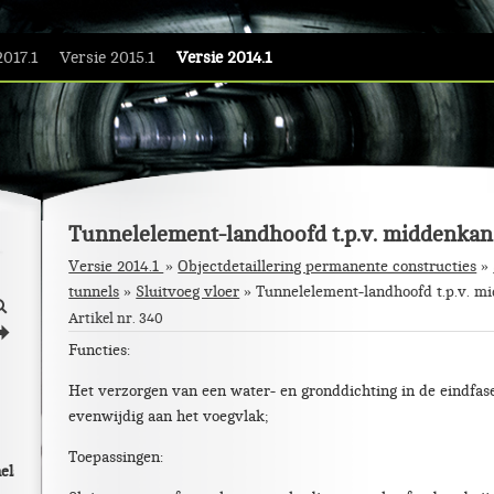
2017.1
Versie 2015.1
Versie 2014.1
Tunnelelement-landhoofd t.p.v. middenkan
Versie 2014.1
Objectdetaillering permanente constructies
»
tunnels
»
Sluitvoeg vloer
»
Tunnelelement-landhoofd t.p.v. m
L
Artikel nr. 340
j
Functies:
Het verzorgen van een water- en gronddichting in de eindfa
evenwijdig aan het voegvlak;
Toepassingen:
els