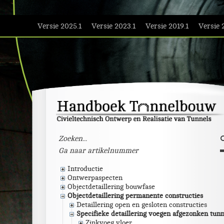
Versie 2025.1
Versie 2023.1
Versie 2019.1
Versie 
Introductie
Ontwerpaspecten
Objectdetaillering bouwfase
Objectdetaillering permanente constructies
Detaillering open en gesloten constructies
Specifieke detaillering voegen afgezonken tunn
Zinkvoeg vloer