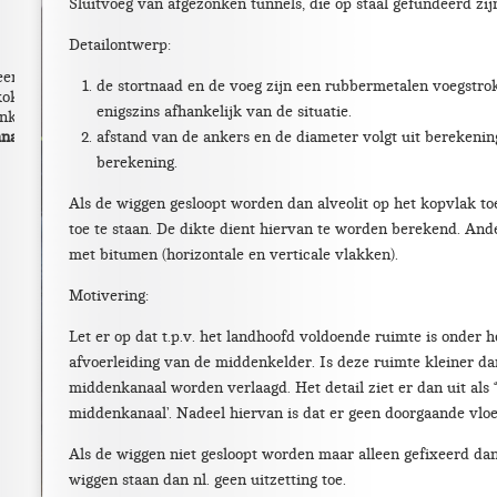
Sluitvoeg van afgezonken tunnels, die op staal gefundeerd zij
Detailontwerp:
eerskoker
de stortnaad en de voeg zijn een rubbermetalen voegst
koker
enigszins afhankelijk van de situatie.
enkanaal
anaal
afstand van de ankers en de diameter volgt uit berekenin
berekening.
Als de wiggen gesloopt worden dan alveolit op het kopvlak t
toe te staan. De dikte dient hiervan te worden berekend. And
met bitumen (horizontale en verticale vlakken).
Motivering:
Let er op dat t.p.v. het landhoofd voldoende ruimte is onder 
afvoerleiding van de middenkelder. Is deze ruimte kleiner d
middenkanaal worden verlaagd. Het detail ziet er dan uit als 
middenkanaal’. Nadeel hiervan is dat er geen doorgaande vl
Als de wiggen niet gesloopt worden maar alleen gefixeerd da
wiggen staan dan nl. geen uitzetting toe.