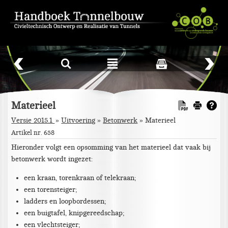
L
²
Materieel
Versie 2015.1
Uitvoering
»
Betonwerk
»
Materieel
Artikel nr. 658
Hieronder volgt een opsomming van het materieel dat vaak bij
betonwerk wordt ingezet:
een kraan, torenkraan of telekraan;
een torensteiger;
ladders en loopbordessen;
een buigtafel, knipgereedschap;
een vlechtsteiger;