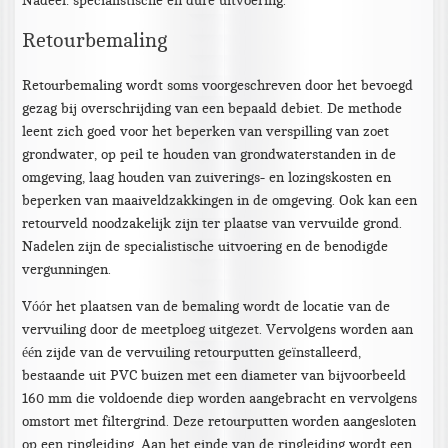
Nadeel: specialistische en dure uitvoering.
Retourbemaling
Retourbemaling wordt soms voorgeschreven door het bevoegd
gezag bij overschrijding van een bepaald debiet. De methode
leent zich goed voor het beperken van verspilling van zoet
grondwater, op peil te houden van grondwaterstanden in de
omgeving, laag houden van zuiverings- en lozingskosten en
beperken van maaiveldzakkingen in de omgeving. Ook kan een
retourveld noodzakelijk zijn ter plaatse van vervuilde grond.
Nadelen zijn de specialistische uitvoering en de benodigde
vergunningen.
Vóór het plaatsen van de bemaling wordt de locatie van de
vervuiling door de meetploeg uitgezet. Vervolgens worden aan
één zijde van de vervuiling retourputten geïnstalleerd,
bestaande uit PVC buizen met een diameter van bijvoorbeeld
160 mm die voldoende diep worden aangebracht en vervolgens
omstort met filtergrind. Deze retourputten worden aangesloten
op een ringleiding. Aan het einde van de ringleiding wordt een