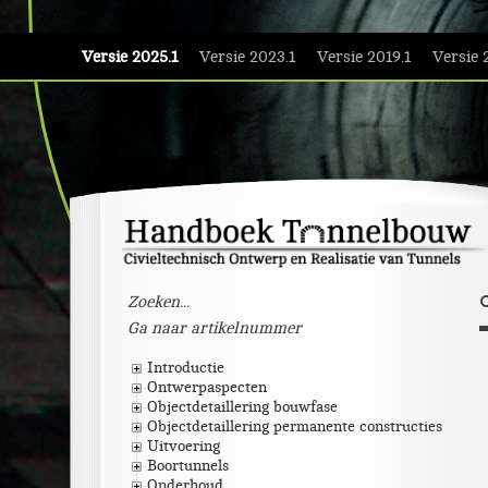
Versie 2025.1
Versie 2023.1
Versie 2019.1
Versie 
Introductie
Ontwerpaspecten
Objectdetaillering bouwfase
Objectdetaillering permanente constructies
Uitvoering
Boortunnels
Onderhoud